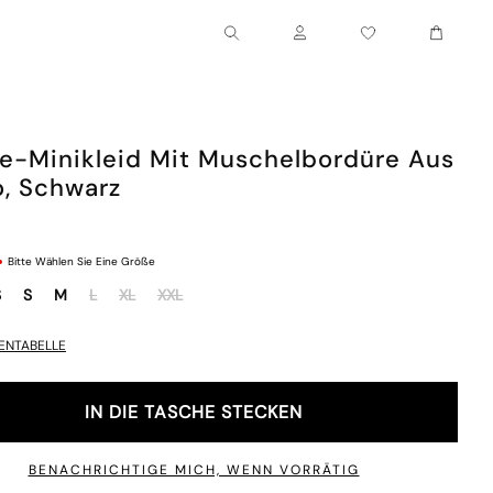
Wagen
Konto
e-Minikleid Mit Muschelbordüre Aus
, Schwarz
Bitte Wählen Sie Eine Größe
S
S
M
L
XL
XXL
ENTABELLE
IN DIE TASCHE STECKEN
BENACHRICHTIGE MICH, WENN VORRÄTIG