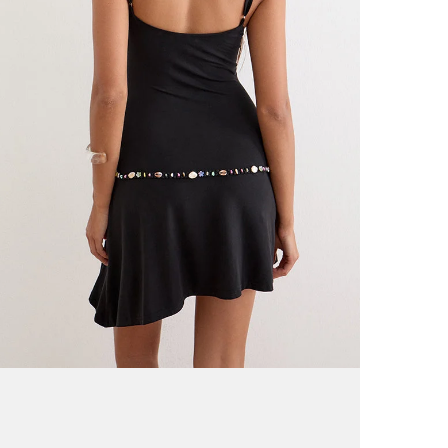
Wer
Alle unse
*Es gelte
EINFACH
Zur
Sch
Inf
Bitte bea
alle Schl