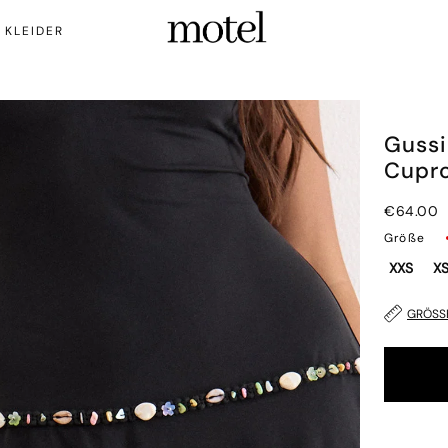
KLEIDER
Gussi
Cupro
€64.00
Größe
XXS
X
GRÖSS