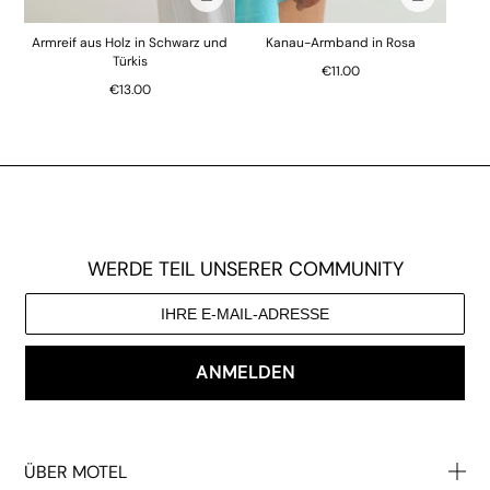
In die Tasche stecken
In die Tasc
Armreif aus Holz in Schwarz und
Kanau-Armband in Rosa
Türkis
€11.00
€13.00
WERDE TEIL UNSERER COMMUNITY
ANMELDEN
ÜBER MOTEL