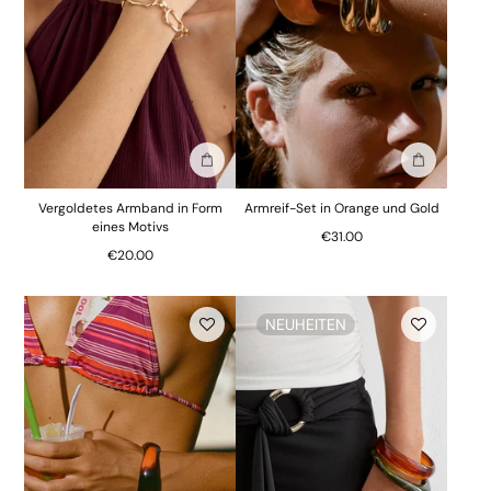
In die Tasche stecken
In die Tasc
Vergoldetes Armband in Form
Armreif-Set in Orange und Gold
eines Motivs
€31.00
€20.00
NEUHEITEN