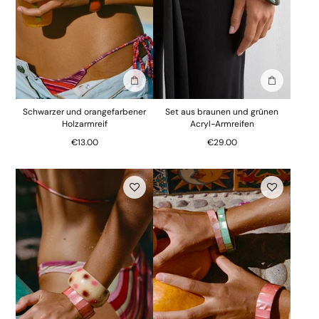
In die Tasche stecken
In die Tasc
Schwarzer und orangefarbener
Set aus braunen und grünen
Holzarmreif
Acryl-Armreifen
€13.00
€29.00