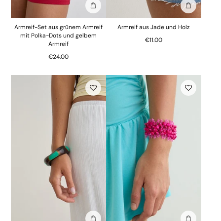
In die Tasche stecken
In die Tasc
Armreif-Set aus grünem Armreif
Armreif aus Jade und Holz
mit Polka-Dots und gelbem
€11.00
Armreif
€24.00