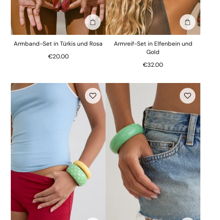
In die Tasche stecken
In die Tasc
Armband-Set in Türkis und Rosa
Armreif-Set in Elfenbein und
Gold
€20.00
€32.00