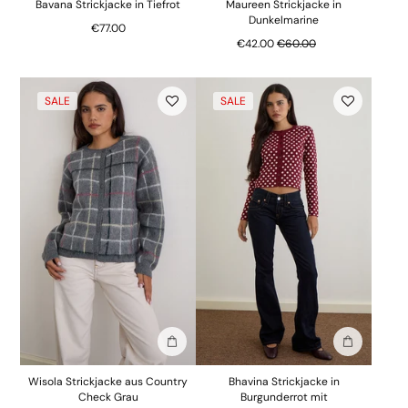
Bavana Strickjacke in Tiefrot
Maureen Strickjacke in
Dunkelmarine
€77.00
Regulärer Preis
€42.00
€60.00
SALE
SALE
In die Tasche stecken
In die Tasc
Wisola Strickjacke aus Country
Bhavina Strickjacke in
Check Grau
Burgunderrot mit