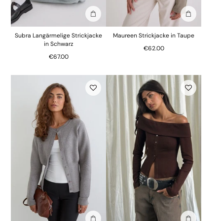
In die Tasche stecken
In die Tasc
Subra Langärmelige Strickjacke
Maureen Strickjacke in Taupe
in Schwarz
€62.00
€67.00