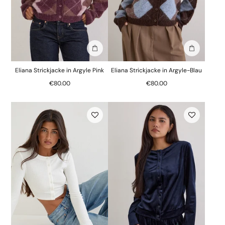
In die Tasche stecken
In die Tasc
Eliana Strickjacke in Argyle Pink
Eliana Strickjacke in Argyle-Blau
€80.00
€80.00