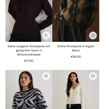
In die Tasche stecken
In die Tasc
Subra Langarm-Strickjacke mit
Eliana Strickjacke in Argyle
geripptem Saum in
Braun
Bitterschokolade
€80.00
€71.00