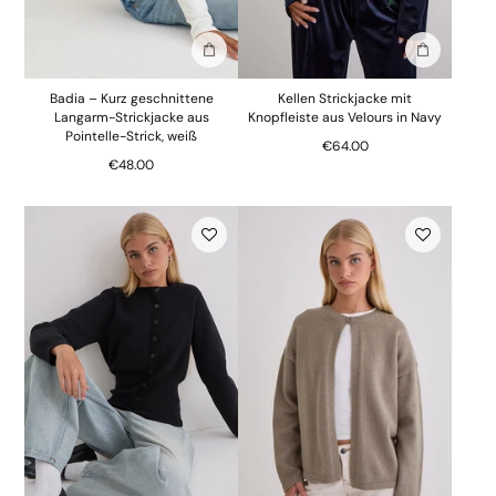
In die Tasche stecken
In die Tasc
Badia – Kurz geschnittene
Kellen Strickjacke mit
Langarm-Strickjacke aus
Knopfleiste aus Velours in Navy
Pointelle-Strick, weiß
€64.00
€48.00