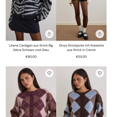
In die Tasche stecken
In die Tasc
Liliana Cardigan aus Strick Big
Divya Strickjacke mit Krawatte
Zebra Schwarz und Grau
aus Strick in Creme
€80.00
€53.00