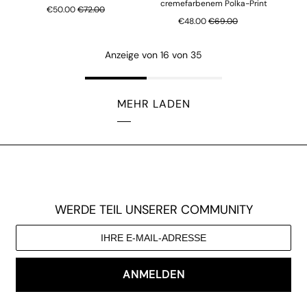
cremefarbenem Polka-Print
Regulärer Preis
€50.00
€72.00
Regulärer Preis
€48.00
€69.00
Anzeige von 16 von 35
MEHR LADEN
WERDE TEIL UNSERER COMMUNITY
ANMELDEN