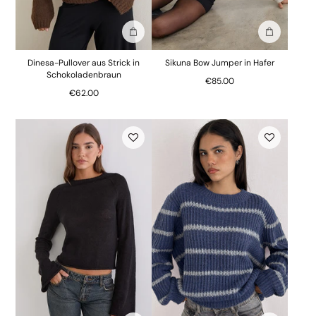
In die Tasche stecken
In die Tasc
Dinesa-Pullover aus Strick in
Sikuna Bow Jumper in Hafer
Schokoladenbraun
€85.00
€62.00