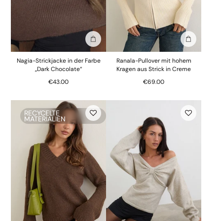
In die Tasche stecken
In die Tasc
Nagia-Strickjacke in der Farbe
Ranala-Pullover mit hohem
„Dark Chocolate“
Kragen aus Strick in Creme
€43.00
€69.00
RECYCELTE
MATERIALIEN