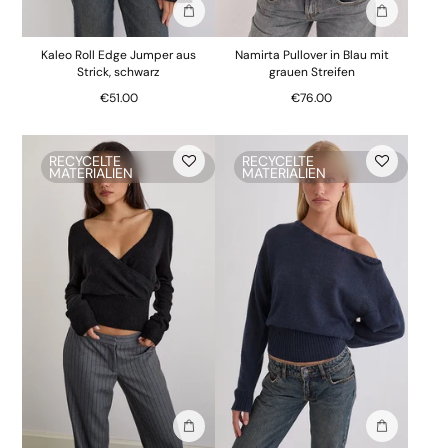
In die Tasche stecken
In die Tasc
Kaleo Roll Edge Jumper aus
Namirta Pullover in Blau mit
Strick, schwarz
grauen Streifen
€51.00
€76.00
RECYCELTE
RECYCELTE
MATERIALIEN
MATERIALIEN
In die Tasche stecken
In die Tasc