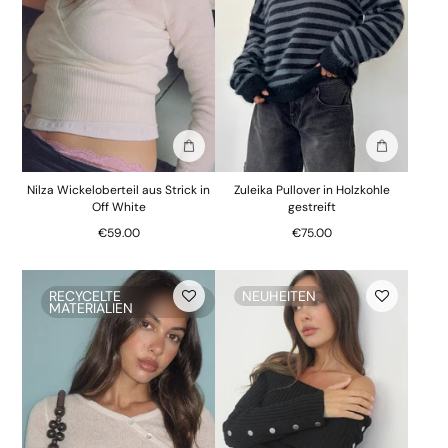
In die Tasche stecken
In die Tasc
Nilza Wickeloberteil aus Strick in
Zuleika Pullover in Holzkohle
Off White
gestreift
€59.00
€75.00
RECYCELTE
NEUHEITEN
MATERIALIEN