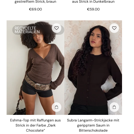
gestreiftem Strick, braun
aus Strick in Dunkelbraun
€69.00
€59.00
RECYCELTE
MATERIALIEN
In die Tasche stecken
In die Tasc
Eshma-Top mit Raffungen aus
Subra Langarm-Strickjacke mit
Strick in der Farbe „Dark
geripptem Saum in
Chocolate“
Bitterschokolade