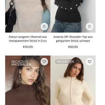
In die Tasche stecken
In die Tasc
Elanur Langarm-Oberteil aus
Arsenia Off-Shoulder-Top aus
transparentem Strick in Ecru
geripptem Strick, schwarz
€50.00
€83.00
RECYCELTE
NEUHEITEN
MATERIALIEN