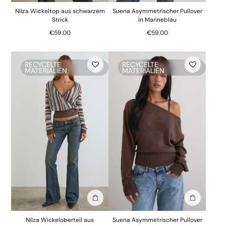
Nilza Wickeltop aus schwarzem
Suena Asymmetrischer Pullover
Strick
in Marineblau
€59.00
€59.00
RECYCELTE
RECYCELTE
MATERIALIEN
MATERIALIEN
In die Tasche stecken
In die Tasc
Nilza Wickeloberteil aus
Suena Asymmetrischer Pullover