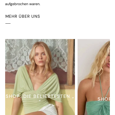
aufgebrochen waren.
MEHR ÜBER UNS
SHOP: DIE BELIEBTESTEN „
SHOP 
“