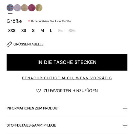
Größe
Bitte Wählen Sie Eine Größe
XXS
XS
S
M
L
XL
XXL
GRÖSSENTABELLE
IN DIE TASCHE STECKEN
BENACHRICHTIGE MICH, WENN VORRÄTIG
ZU FAVORITEN HINZUFÜGEN
INFORMATIONEN ZUM PRODUKT
Die perfekte Ergänzung zu Ihrer
Strickjacke
Kollektion. Die
STOFFDETAILS &AMP; PFLEGE
Audrina hat eine körperbetonte Passform mit langen Ärmeln,
einen Rundhalsausschnitt und eine hochgeknöpfte