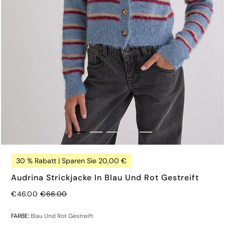
30 % Rabatt | Sparen Sie 20,00 €
Audrina Strickjacke In Blau Und Rot Gestreift
Regulärer Preis
€46.00
€66.00
€65.00
FARBE:
Blau Und Rot Gestreift