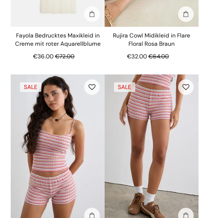
In die Tasche stecken
In die Tasc
Fayola Bedrucktes Maxikleid in
Rujira Cowl Midikleid in Flare
Creme mit roter Aquarellblume
Floral Rosa Braun
Regulärer Preis
Regulärer Preis
€36.00
€72.00
€32.00
€64.00
SALE
SALE