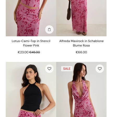
In die Tasche stecken
Lotus-Cami-Top in Stencil
Alfreda Maxirock in Schablone
Flower Pink
Blume Rosa
Regulärer Preis
€23.00
€45.00
€66.00
SALE