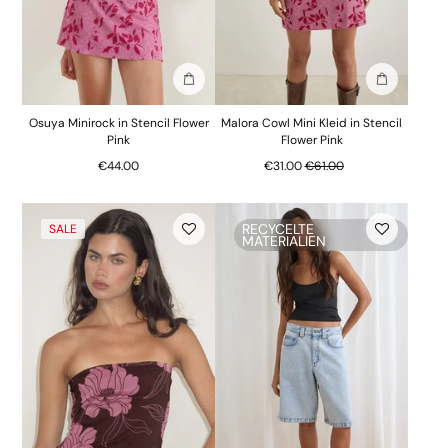
In die Tasche stecken
In die Tasc
Osuya Minirock in Stencil Flower
Malora Cowl Mini Kleid in Stencil
Pink
Flower Pink
Regulärer Preis
€44.00
€31.00
€61.00
RECYCELTE
SALE
MATERIALIEN