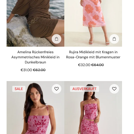
In die Tasche stecken
In die Tasc
Amelina Rückenfreies
Rujira Midikleid mit Kragen in
Asymmetrisches Minikleid in
Rosa-Orange mit Blumenmuster
Dunkelbraun
Regulärer Preis
€32.00
€64.00
Regulärer Preis
€31.00
€62.00
SALE
AUSVERKAUFT