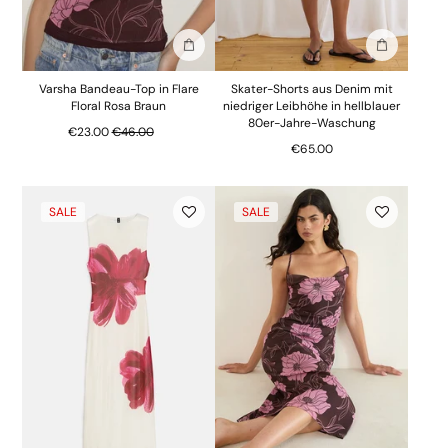
In die Tasche stecken
In die Tasc
Varsha Bandeau-Top in Flare
Skater-Shorts aus Denim mit
Floral Rosa Braun
niedriger Leibhöhe in hellblauer
80er-Jahre-Waschung
Regulärer Preis
€23.00
€46.00
€65.00
SALE
SALE