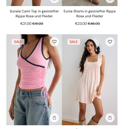
In die Tasche stecken
In die Tasc
Sunala Cami Top in gestreifter
Eunia Shorts in gestreifter Rippe
Rippe Rosa und Flieder
Rosa und Flieder
Regulärer Preis
Regulärer Preis
€21.00
€41.00
€23.00
€46.00
SALE
SALE
In die Tasche stecken
In die Tasc