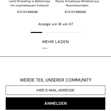
Laird Wickeltop in Ballettrosa
Musta Ärmelloses Minikleid aus
mit marineblauem Einband
Muschelschalen
Regulärer Preis
Regulärer Preis
€21.00
€42.00
€25.00
€50.00
Anzeige von 16 von 67
MEHR LADEN
WERDE TEIL UNSERER COMMUNITY
ANMELDEN