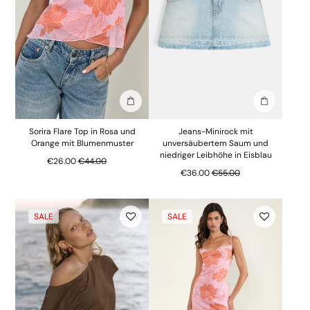
In die Tasche stecken
In die Tasc
Sorira Flare Top in Rosa und
Jeans-Minirock mit
Orange mit Blumenmuster
unversäubertem Saum und
niedriger Leibhöhe in Eisblau
Regulärer Preis
€26.00
€44.00
Regulärer Preis
€36.00
€55.00
SALE
SALE