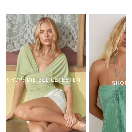
SHOP: DIE BELIEBTESTEN „
SHOP 
“