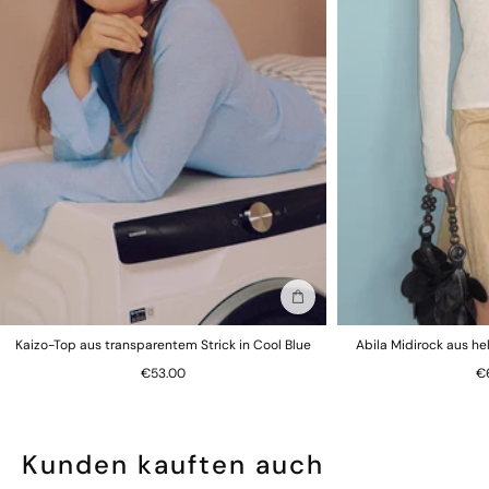
gesundheitlichen Gründen alle Schlüpfer nicht
zurückgenommen werden können.
In die Tasche stecken
Kaizo-Top aus transparentem Strick in Cool Blue
Abila Midirock aus h
€53.00
€
Kunden kauften auch