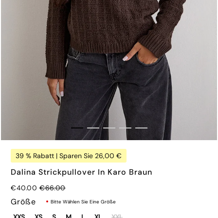
39 % Rabatt | Sparen Sie 26,00 €
€65.00
Dalina Strickpullover In Karo Braun
Regulärer Preis
€40.00
€66.00
Größe
Bitte Wählen Sie Eine Größe
XXS
XS
S
M
L
XL
XXL